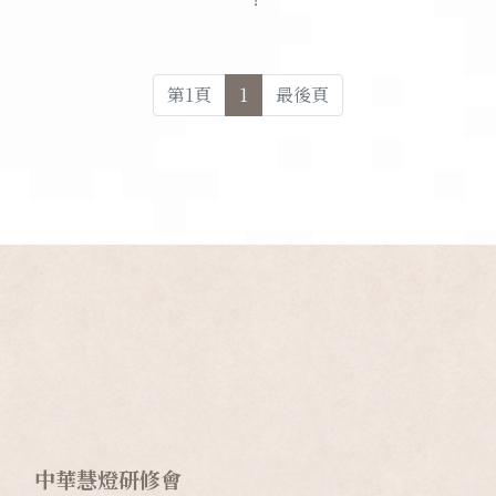
第
1
頁
1
最後頁
中華慧燈研修會