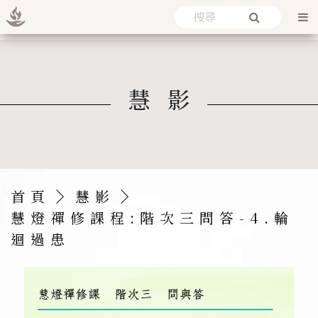
慧影
首頁
慧影
慧燈禪修課程:階次三問答-4.
輪
迴過患