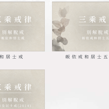
和居士戒
皈依戒和居士