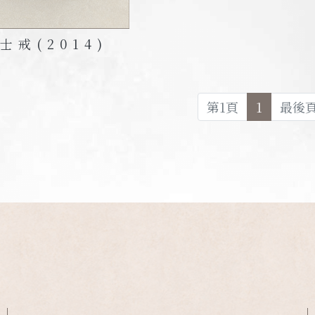
士戒
(2014)
第
1
頁
1
最後