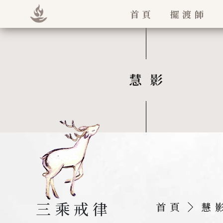
首頁
擺渡師
法王如意寶
堪欽慈誠羅
三乘戒律
首頁
慧