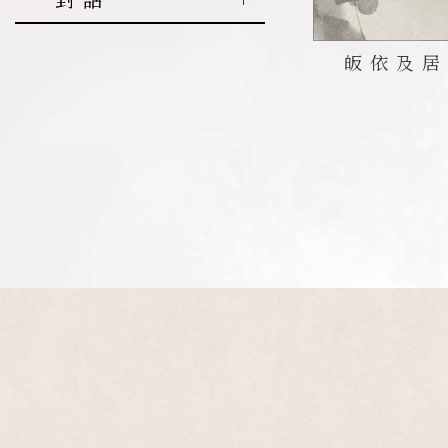
唯識概覽
5.
因果不虛
義
3.
金剛薩埵
寂止的實修法
7.
佛法融入
四法寶鬘論
新加坡
六度
實修篇
心理健康篇
第三季
第一季-生與
修法
生活
緣起性空的
6.
解脫利益
5.
關於放生
三主要道
馬來西亞
入座與出座
皈依及居
死的藝術
放生篇
莘莘學子篇
社會熱點篇
第四季
與依止上師
要義
4.
曼茶羅修
8.
佛教的定
6.
受戒行善
緣起讚
美國
出離心
法
初入佛門篇
身心健康篇
愛情篇
第五季
義
7.
如何學密
的殊勝日
四聖諦詳解
薩迦離四貪
加拿大
皈依的修法
5.
上師瑜伽
初識生死篇
相處之道篇
前世今生篇
素食篇
第六季
9.
解脫的原
8.
金剛上師
7.
四諦
五蘊
法
澳洲
菩提心
理
與灌頂
6.
破瓦法
超越生死篇
民間信仰篇
初入佛門篇
佛法與生活篇
初入佛門篇
第七季
8.
二諦
《入菩薩行
《金剛經》
紐西蘭
金剛薩埵
10.
米滂仁波
佛教入門篇
論》簡要版
三乘篇
初入佛門篇
加行篇
人工智能篇
特別篇
9.
十二緣起
解讀
切對初學者的
曼茶羅修法
支
上師與弟子篇
供佛篇
如來藏文化
佛教徒的樣子
面對校園暴力
教誨
篇
如何說不
上師瑜伽
10.
夢幻世界
佛教與科學篇
戒律篇
佛教心理學
身邊有個佛教
面對家暴如何
空性
11.
佛教的物
徒篇
說不
種起源說
禪定
如何面對災難
面對網暴如何
12.
佛教的世
破瓦法
篇
說不
界觀
其他
人之初篇
抑鬱篇
13.
語加持的