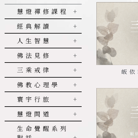
慧燈禪修課程
階次一
經典解讀
階次一問答
《六祖壇
人生智慧
1.
階次二
三差別
經》釋義
智慧系列
佛法見修
2.
三殊勝
階次二問答
達摩血脈論
幸福專題
3.
生存的方
基礎知識
1.
階次三
為什麼現
三乘戒律
達摩悟性論
皈依
提升心靈
式和意義
代人越來越沒
藏傳佛教
階次三問答
達摩破相論
別解脫戒
佛教心理學
有幸福感
人天佛教
4.
佛教徒的
對治煩惱
1.
階次四
入座與出
佛說稻稈經
菩薩戒
生活模式
2.
如何面對
禪修
佛教與企業
寰宇行旅
坐
生與死
階次四問答
定日百頌
痛苦和幸福
5.
如何做一
智慧人生
佛教生死學
2.
人身難得
臺灣
修行次第
1.
寂止與空性
皈依
慧燈問道
勝道寶鬘論
個標準居士
3.
戒殺放生
經論解讀
其他
3.
壽命無常
香港
的功德
佛法與生活
2.
菩提心的
寂止與空性
三十五佛懺
6.
淺談因果
第一季
生命覺醒系列
淺聞中觀
4.
輪迴過患
修法
問答
關係
悔文
4.
日本
素食的意
四聖諦
對話
生活篇
第二季