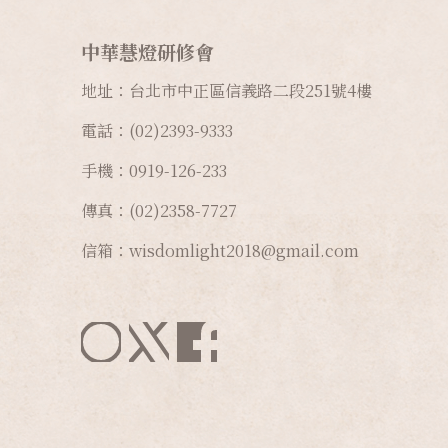
修法
心有所依 老
關於金錢篇
而無懼篇
中華慧燈研修會
14.
金剛七句
焦慮篇
之上師瑜伽
生命的消逝篇
地址：台北市中正區信義路二段
251
號
4
樓
佛系篇
做自己的良醫
內耗篇
電話：(02)2393-9333
篇
奇妙的夢篇
手機：0919-126-233
其他篇
內卷與破圈篇
傳真：(02)2358-7727
女性的力量篇
信箱：wisdomlight2018@gmail.com
臨終關懷篇
手機依賴篇
見世面篇
初入佛門篇