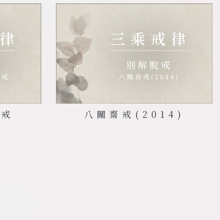
五戒
八關齋戒
(2014)