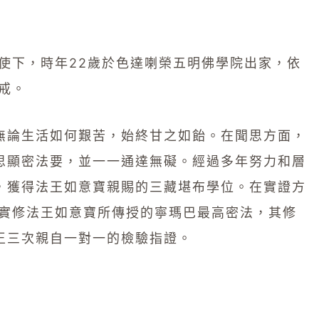
使下，時年22歲於色達喇榮五明佛學院出家，依
戒。
無論生活如何艱苦，始終甘之如飴。在聞思方面，
思顯密法要，並一一通達無礙。經過多年努力和層
，獲得法王如意寶親賜的三藏堪布學位。在實證方
始實修法王如意寶所傳授的寧瑪巴最高密法，其修
王三次親自一對一的檢驗指證。