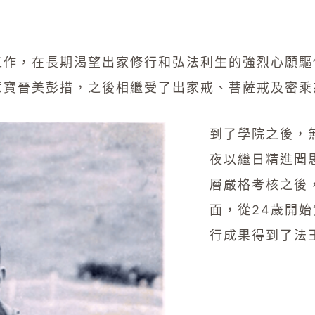
工作，在長期渴望出家修行和弘法利生的強烈心願驅
意寶晉美彭措，之後相繼受了出家戒、菩薩戒及密乘
到了學院之後，
夜以繼日精進聞
層嚴格考核之後
面，從24歲開
行成果得到了法