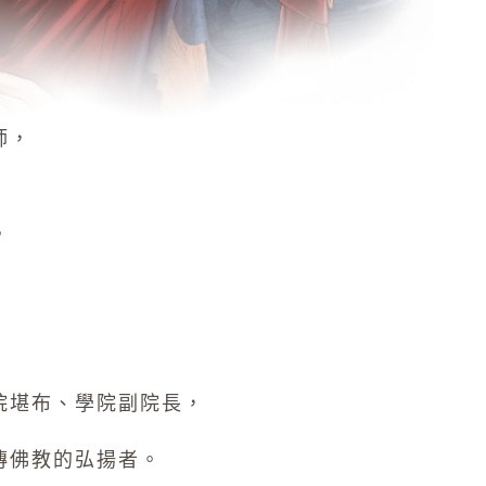
師，
。
院堪布、學院副院長，
傳佛教的弘揚者。