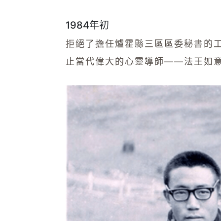
1984年初
拒絕了擔任爐霍縣三區區委秘書的
止當代偉大的心靈導師——法王如