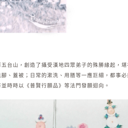
拜五台山，創造了攝受漢地四眾弟子的殊勝緣起，堪
洗腳、蓋被；日常的漱洗、用膳等一應巨細，都事必
修並時時以《普賢行願品》等法門發願迴向。