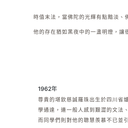
時值末法，當佛陀的光輝有點黯淡、
他的存在猶如黑夜中的一盞明燈，讓
1962年
尊貴的堪欽慈誠羅珠出生於四川省
學通達，連一般人感到艱澀的文法
而同學們則對他的聰慧羨慕不已並