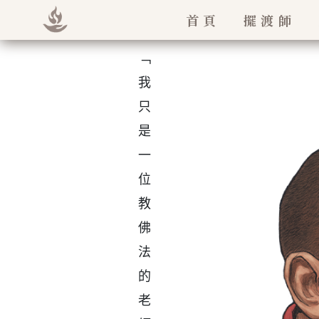
首頁
擺渡師
法王如意寶
「我只是一位教佛法的老師」
堪欽慈誠羅