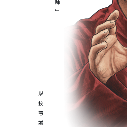
堪欽慈誠羅珠