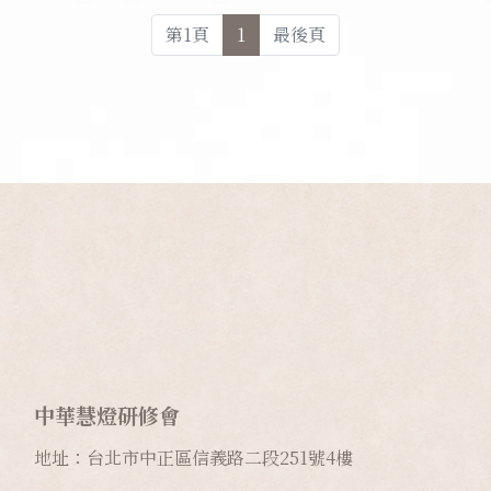
第
1
頁
1
最後頁
中華慧燈研修會
地址：台北市中正區信義路二段
251
號
4
樓