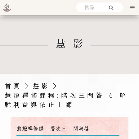
慧影
首頁
慧影
慧燈禪修課程:階次三問答-6.
解
脫利益與依止上師