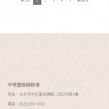
第
1
頁
1
2
3
4
5
最後頁
中華慧燈研修會
地址：台北市中正區信義路二段
251
號
4
樓
電話：(02)2393-9333