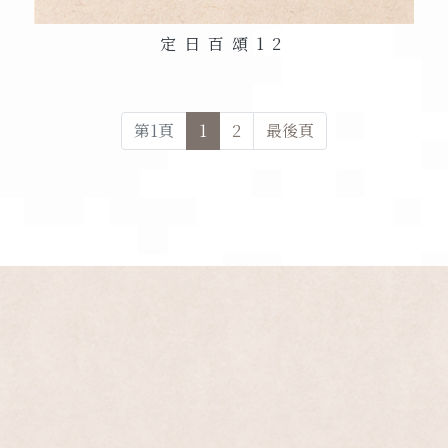
定日百頌
12
第
1
頁
1
2
最後頁