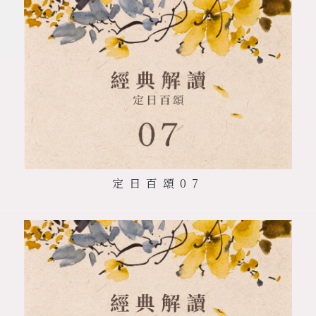
定日百頌
07