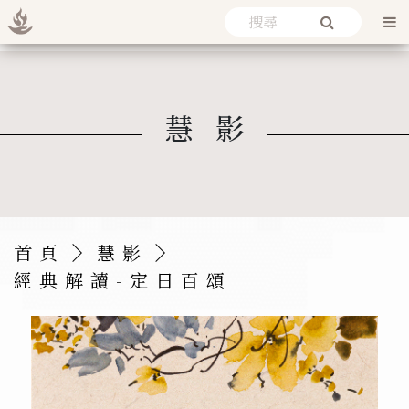
慧影
首頁
慧影
經典解讀-定日百頌