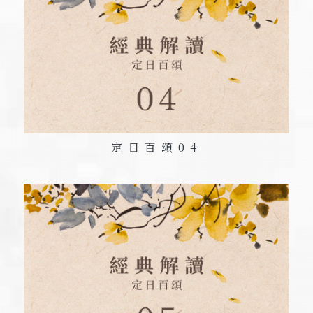
定日百頌
04