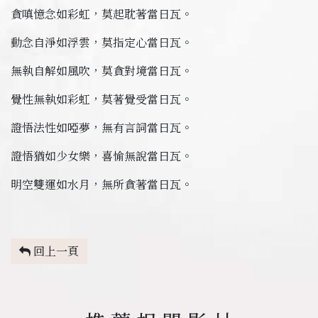
貪嗔憶念如彩虹，莫起耽著當日瓦。
動念自淨如浮雲，莫指定心當日瓦。
無執自解如風吹，莫貪對境當日瓦。
覺性無執如彩虹，莫著覺受當日瓦。
證悟法性如啞夢，無有言詞當日瓦。
證悟猶如少女樂，喜愉無說當日瓦。
明空雙運如水月，無所貪著當日瓦。
回上一頁