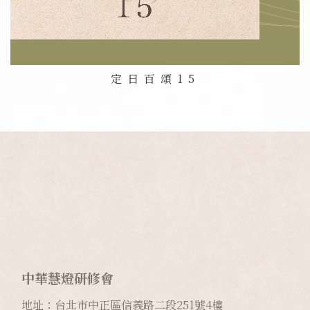
定日百頌
15
中華慧燈研修會
地址：台北市中正區信義路二段
251
號
4
樓