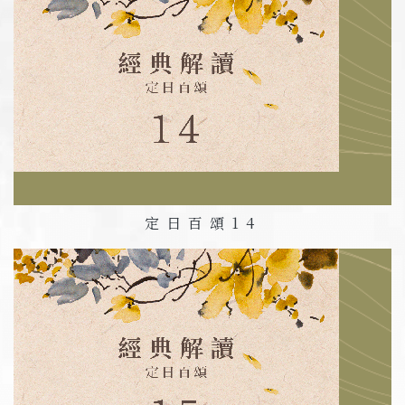
定日百頌
14