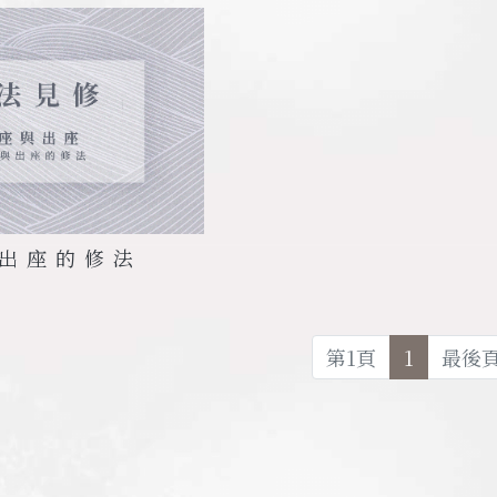
出座的修法
第
1
頁
1
最後