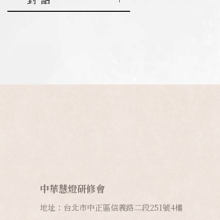
唯識概覽
5.
因果不虛
義
3.
金剛薩埵
寂止的實修法
7.
佛法融入
四法寶鬘論
新加坡
六度
實修篇
心理健康篇
第三季
第一季-生與
修法
生活
緣起性空的
6.
解脫利益
5.
關於放生
三主要道
馬來西亞
入座與出座
死的藝術
放生篇
莘莘學子篇
社會熱點篇
第四季
與依止上師
要義
4.
曼茶羅修
8.
佛教的定
6.
受戒行善
緣起讚
美國
出離心
法
初入佛門篇
身心健康篇
愛情篇
第五季
義
7.
如何學密
的殊勝日
四聖諦詳解
薩迦離四貪
加拿大
皈依的修法
5.
上師瑜伽
初識生死篇
相處之道篇
前世今生篇
素食篇
第六季
9.
解脫的原
8.
金剛上師
7.
四諦
五蘊
法
澳洲
菩提心
理
與灌頂
6.
破瓦法
超越生死篇
民間信仰篇
初入佛門篇
佛法與生活篇
初入佛門篇
第七季
8.
二諦
《入菩薩行
《金剛經》
紐西蘭
金剛薩埵
10.
米滂仁波
佛教入門篇
論》簡要版
三乘篇
初入佛門篇
加行篇
人工智能篇
特別篇
9.
十二緣起
解讀
切對初學者的
曼茶羅修法
支
上師與弟子篇
供佛篇
如來藏文化
佛教徒的樣子
面對校園暴力
教誨
篇
如何說不
上師瑜伽
10.
夢幻世界
佛教與科學篇
戒律篇
佛教心理學
身邊有個佛教
面對家暴如何
空性
11.
佛教的物
徒篇
說不
種起源說
禪定
如何面對災難
面對網暴如何
12.
佛教的世
中華慧燈研修會
破瓦法
篇
說不
界觀
其他
地址：台北市中正區信義路二段
251
號
4
樓
人之初篇
抑鬱篇
13.
語加持的