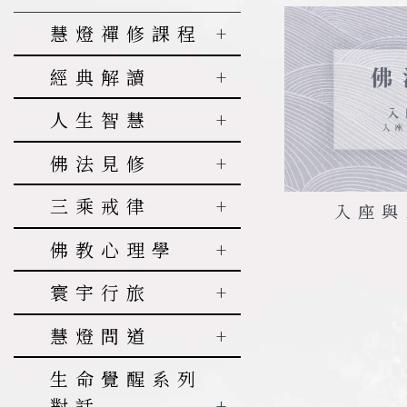
慧燈禪修課程
階次一
經典解讀
階次一問答
《六祖壇
人生智慧
1.
階次二
三差別
經》釋義
智慧系列
佛法見修
2.
三殊勝
階次二問答
達摩血脈論
幸福專題
3.
生存的方
基礎知識
1.
階次三
為什麼現
三乘戒律
達摩悟性論
入座與
提升心靈
式和意義
代人越來越沒
藏傳佛教
階次三問答
達摩破相論
別解脫戒
佛教心理學
有幸福感
人天佛教
4.
佛教徒的
對治煩惱
1.
階次四
入座與出
佛說稻稈經
菩薩戒
生活模式
2.
如何面對
禪修
佛教與企業
寰宇行旅
坐
生與死
階次四問答
定日百頌
痛苦和幸福
5.
如何做一
智慧人生
佛教生死學
2.
人身難得
臺灣
修行次第
1.
寂止與空性
皈依
慧燈問道
勝道寶鬘論
個標準居士
3.
戒殺放生
經論解讀
其他
3.
壽命無常
香港
的功德
佛法與生活
2.
菩提心的
寂止與空性
三十五佛懺
6.
淺談因果
第一季
生命覺醒系列
淺聞中觀
4.
輪迴過患
修法
問答
關係
悔文
4.
日本
素食的意
四聖諦
對話
生活篇
第二季