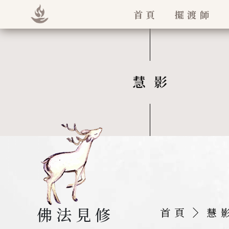
首頁
擺渡師
法王如意寶
堪欽慈誠羅
佛法見修
首頁
慧