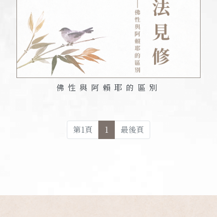
佛性與阿賴耶的區別
第
1
頁
1
最後頁