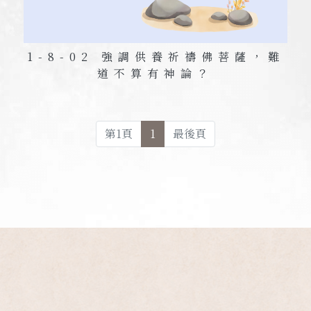
1-8-02 強調供養祈禱佛菩薩，難
道不算有神論？
第
1
頁
1
最後頁