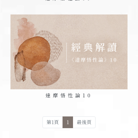
達摩悟性論
10
第
1
頁
1
最後頁