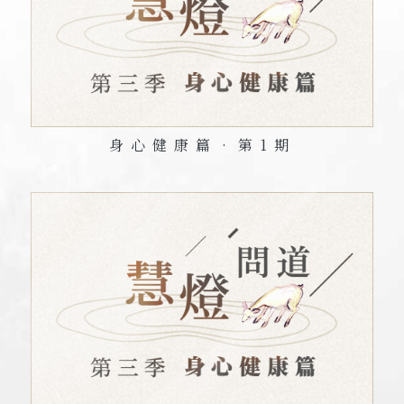
身心健康篇•第
1
期