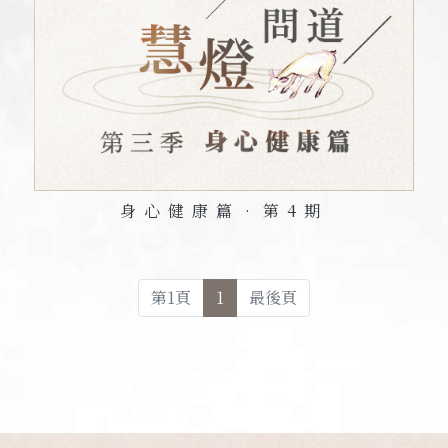
身心健康篇•第
4
期
第
1
頁
1
最後頁