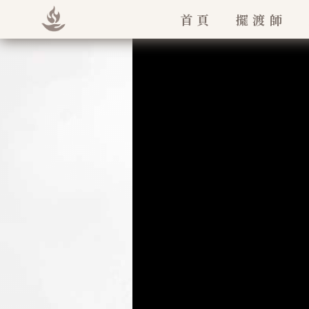
首頁
擺渡師
法王如意寶
堪欽慈誠羅