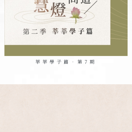
莘莘學子篇•第
7
期