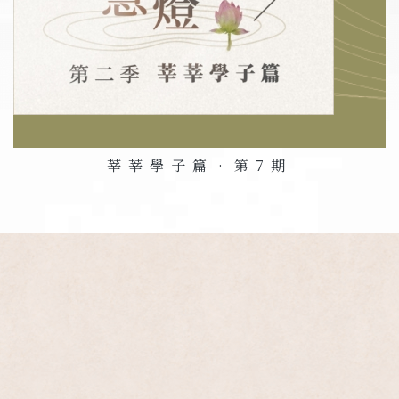
莘莘學子篇•第
7
期