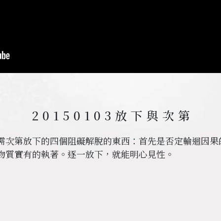
20150103
放下與次第
需次第放下的四個阻礙解脫的東西：首先是否定輪迴因果
物質實有的執著。逐一放下，就能明心見性。