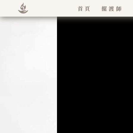
首頁
擺渡師
法王如意寶
堪欽慈誠羅