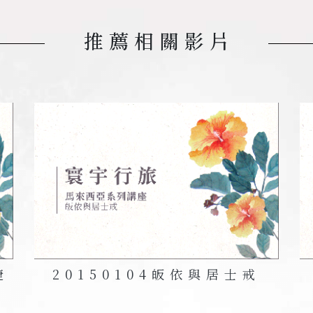
推薦相關影片
捷
20150104
皈依與居士戒