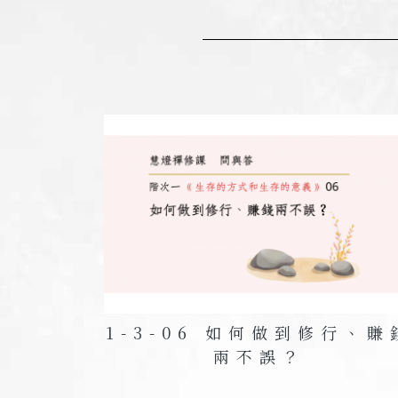
比如三百年前，有一匹馬作為交通工具，
沒有其他技術，不可能有汽車或飛機，所
後來隨著科技發展，出現了新的交通工具
欲知足，只是程度與過去不同。你不可能
因此，佛教並沒有規定只能停留在某一種
匹馬；如果當時想要五匹、十匹，就已經
所以，少欲知足並不會妨礙科技或經濟的
另外，少欲知足並不等於完全沒有欲望，
推動科技與經濟的發展。
1-3-06 如何做到修行、賺
兩不誤？
但如果過度開發，導致環境破壞、污染嚴
知足的生活。