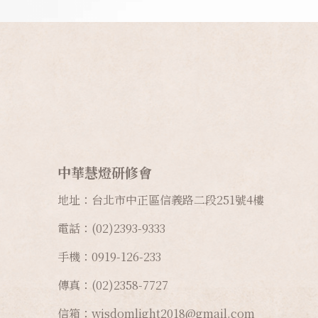
因此，少欲知足並不是完全沒有需求；若
少欲知足。關鍵在於，在這些更好的條件
如果把知足理解為永遠停留在一匹馬的狀
問：
明白了，感恩堪布。
中華慧燈研修會
地址：台北市中正區信義路二段
251
號
4
樓
電話：(02)2393-9333
手機：0919-126-233
傳真：(02)2358-7727
信箱：wisdomlight2018@gmail.com