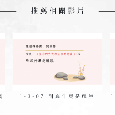
推薦相關影片
基本需求就已經滿足了；有兩匹、三匹，就未必需要更多
以在這樣的範圍內，做到少欲知足就可以了。
，每個時代也就有相應的少欲知足標準。在這個過程中，
在今天仍以一匹馬為滿足，有一輛車就算不知足，並不是
生活條件上，而是隨著時代發展，在當下的條件中實踐少
違背了少欲知足的原則。但在今天，情況顯然不同。
發展。因為在任何時代，人都可以過一種相應的少欲知足
而是「不過多的欲望」。人不可能完全沒有欲望，在正常
錢
1-3-07 到底什麼是解脫
重，那就超過了應有的界線。因此，任何時候，都應該在