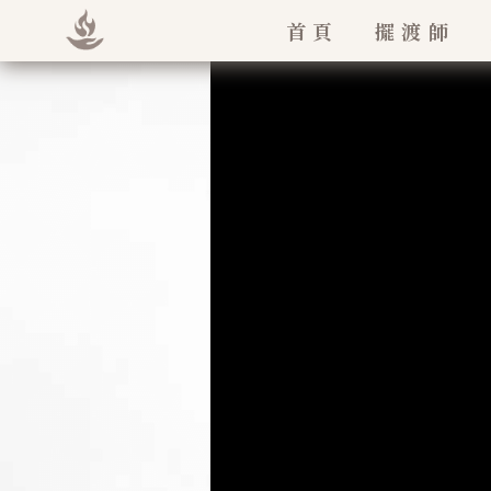
首頁
擺渡師
法王如意寶
堪欽慈誠羅