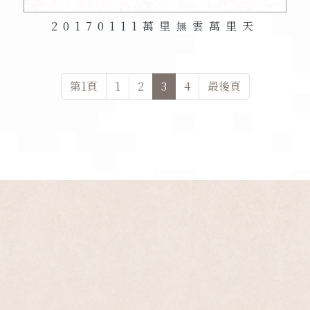
20170111
萬里無雲萬里天
第
1
頁
1
2
3
4
最後頁