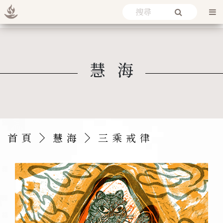
慧海
首頁
慧海
三乘戒律